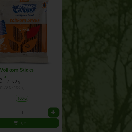
 Vollkorn Sticks
*
€
/ 100 g
 (1,79 € / 100 g)
100 g
1,79
€