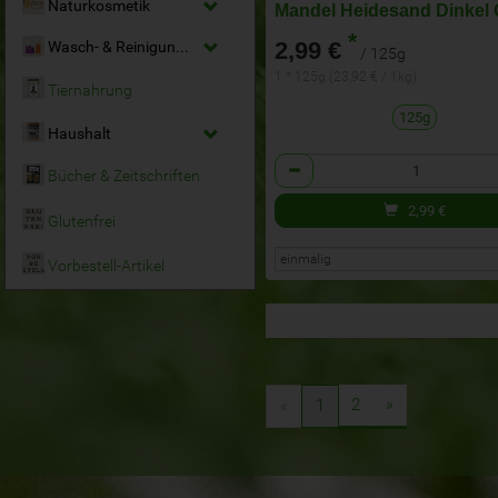
Naturkosmetik
*
2,99 €
Wasch- & Reinigungsmittel
/ 125g
1 * 125g (23,92 € / 1kg)
Tiernahrung
125g
Haushalt
Anzahl
Bücher & Zeitschriften
2,99
€
Glutenfrei
Vorbestell-Artikel
2
»
«
1