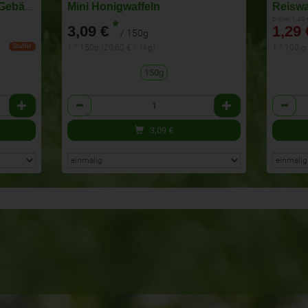
Mandel Heidesand Dinkel Gebäck
Mini Honigwaffeln
Reiswa
bisher 1,49
*
3,09 €
1,29 
/ 150g
1 * 150g (20,60 € / 1kg)
1 * 100 g
Staffel
150g
Anzahl
Anzahl
3,09
€