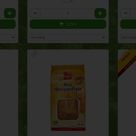
Anzahl
Anzahl
2,29
€
Aktion!
bis zum 9.8.2