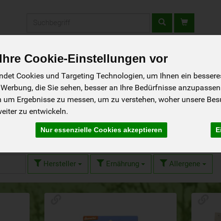
Produkt
hre Cookie-Einstellungen vor
fladen
Rezepte
Wir über uns
Aus der Region
det Cookies und Targeting Technologien, um Ihnen ein besseres 
 Werbung, die Sie sehen, besser an Ihre Bedürfnisse anzupassen
m um Ergebnisse zu messen, um zu verstehen, woher unsere Be
iter zu entwickeln.
Nur essenzielle Cookies akzeptieren
E
 1241
Hersteller
Ernährung
Allergene