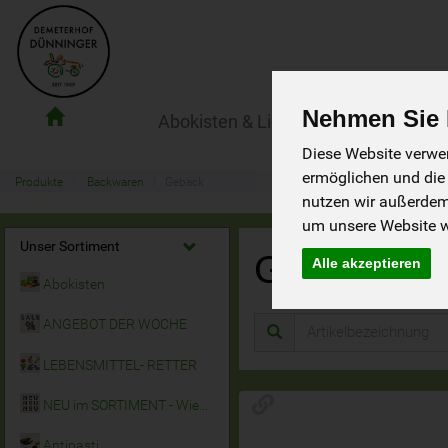
Nehmen Sie I
Abokisten & Lieferservice
Der Ho
Demeterhof
Diese Website verwen
Dünninger
ermöglichen und die
Lieferdienst
Produkte
Backwaren
Gebäck
nutzen wir außerde
um unsere Website we
Unser Sortiment
Gebäck
Alle akzeptieren
12 von
Abokisten
ANGEBOT DER WOCHE
LEBENSMITTEL- RETTER
NEU im SORTIMENT - Wieder da!
Antipasti