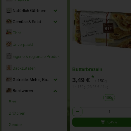
Natürlich Gärtnern
Gemüse & Salat
Obst
Unverpackt
Eigene & regionale Produkte
Backzutaten
Butterbrezeln
*
3,49 €
Getreide, Mehle, Backmittel
/ 150g
1 * 150g (23,26 € / 1kg)
Backwaren
150g
Brot
Anzahl
Brötchen
3,49
€
Gebäck