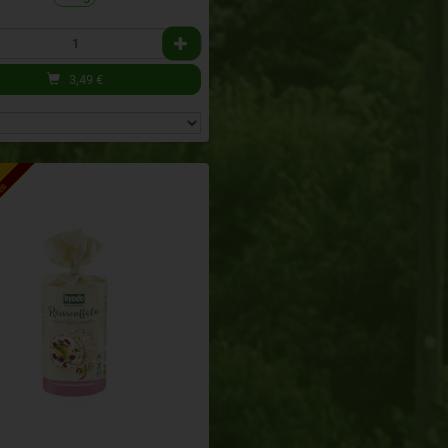
3,49
€
026