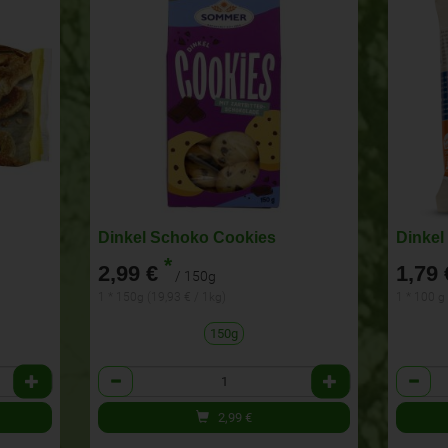
Dinkel Schoko Cookies
Dinkel
*
2,99 €
1,79 
/ 150g
1 * 150g (19,93 € / 1kg)
1 * 100 g
150g
Anzahl
Anzahl
2,99
€