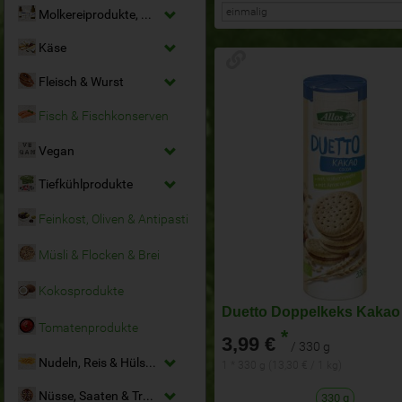
Molkereiprodukte, Milchersatz & Eier
Käse
Fleisch & Wurst
Fisch & Fischkonserven
Vegan
Tiefkühlprodukte
Feinkost, Oliven & Antipasti
Müsli & Flocken & Brei
Kokosprodukte
Duetto Doppelkeks Kakao
Tomatenprodukte
*
3,99 €
/ 330 g
Nudeln, Reis & Hülsenfrüchte
1 * 330 g (13,30 € / 1 kg)
Nüsse, Saaten & Trockenfrüchte
330 g