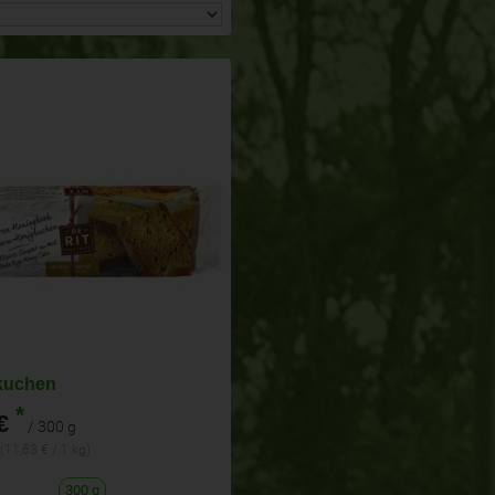
kuchen
*
€
/ 300 g
(11,63 € / 1 kg)
300 g