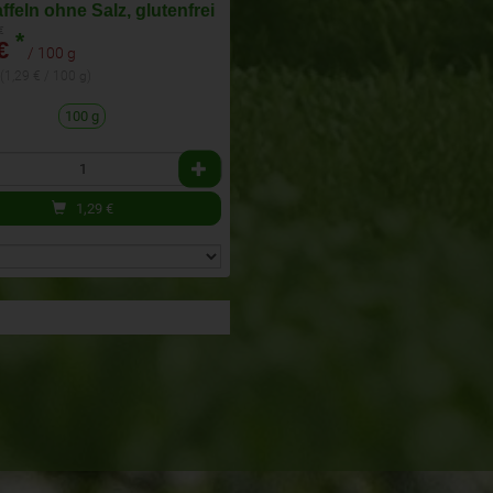
ffeln ohne Salz, glutenfrei
 €
*
€
/ 100 g
 (1,29 € / 100 g)
100 g
1,29
€