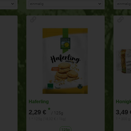
Haferling
Honig
*
2,29 €
3,49 
/ 125g
1 * 125g (18,32 € / 1kg)
1 * 300 g 
125g