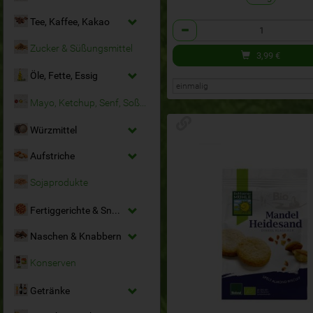
Tee, Kaffee, Kakao
Anzahl
Zucker & Süßungsmittel
3,99
€
Öle, Fette, Essig
Mayo, Ketchup, Senf, Soßen
Würzmittel
Aufstriche
Sojaprodukte
Fertiggerichte & Snacks
Naschen & Knabbern
Konserven
Getränke