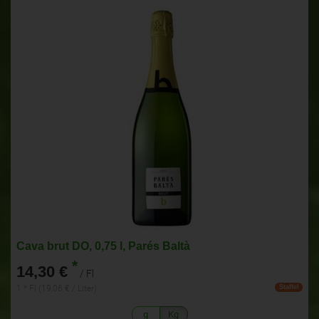
Cava brut DO, 0,75 l, Parés Baltà
*
14,30 €
/ Fl
1 * Fl (19,06 € / Liter)
Staffel
g
Kg