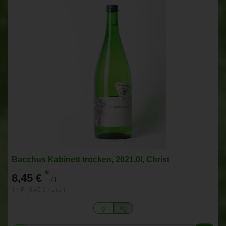
Bacchus Kabinett trocken, 2021,0l, Christ
*
8,45 €
/ Fl
1 * Fl (8,45 € / Liter)
g
Kg