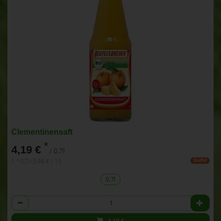
Clementinensaft
*
4,19 €
/ 0,7l
1 * 0,7l (5,98 € / 1l)
Staffel
0,7l
Anzahl
4,19
€