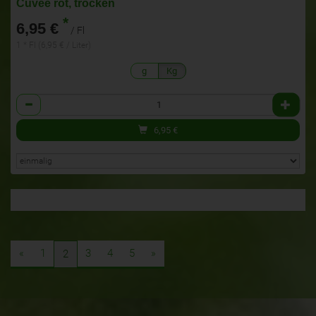
Cuvée rot, trocken
*
6,95 €
/ Fl
1 * Fl (6,95 € / Liter)
g
Kg
Anzahl
6,95
€
«
1
3
4
5
»
2