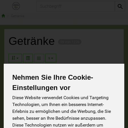
Produkt
Getränke
Getränke
99 von 1226
9
54
3
Nehmen Sie Ihre Cookie-
Einstellungen vor
Diese Website verwendet Cookies und Targeting
Technologien, um Ihnen ein besseres Internet-
Wein
Fruchtnektare
Erlebnis zu ermöglichen und die Werbung, die Sie
sehen, besser an Ihre Bedürfnisse anzupassen.
15
6
Diese Technologien nutzen wir außerdem um