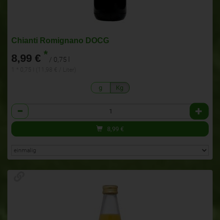
Chianti Romignano DOCG
*
8,99 €
/ 0,75 l
1 * 0,75 l (11,98 € / Liter)
g
Kg
Anzahl
8,99
€