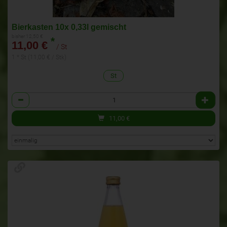
Bierkasten 10x 0,33l gemischt
bisher 12,50 €
*
11,00 €
/ St
1 * St (11,00 € / Stk)
St
Anzahl
11,00
€