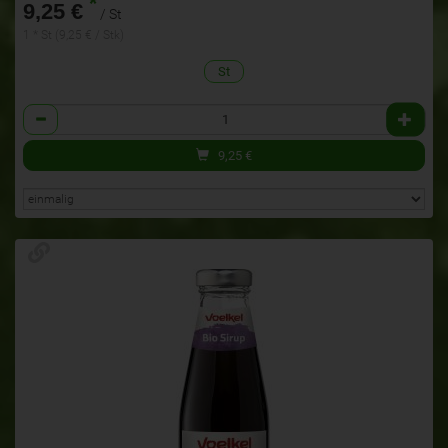
*
9,25 €
/ St
1 * St (9,25 € / Stk)
St
Anzahl
9,25
€