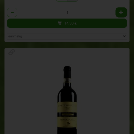
Anzahl
14,30
€