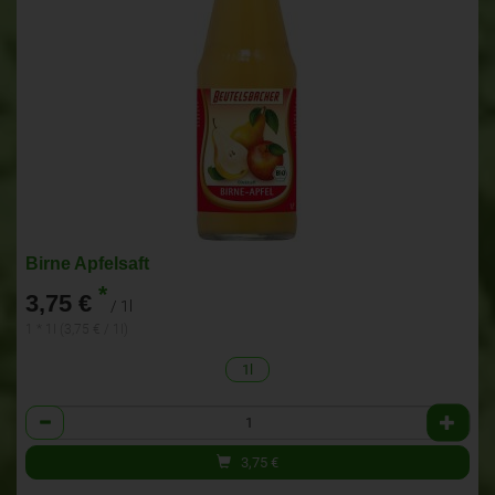
Birne Apfelsaft
*
3,75 €
/ 1l
1 * 1l (3,75 € / 1l)
1l
Anzahl
3,75
€