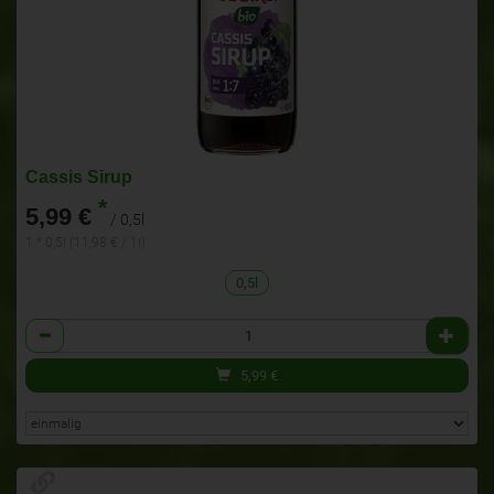
Cassis Sirup
*
5,99 €
/ 0,5l
1 * 0,5l (11,98 € / 1l)
0,5l
Anzahl
5,99
€