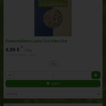
Gewürzblüten Laune Gut Alles Gut
*
4,99 €
/ 25g
1 * 25g (19,96 € / 100g)
25g
Anzahl
4,99
€