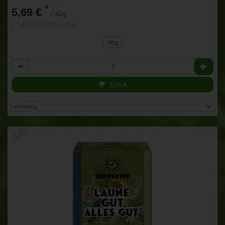
*
5,69 €
/ 40g
1 * 40g (22,76 € / 100g)
40g
Anzahl
5,69
€