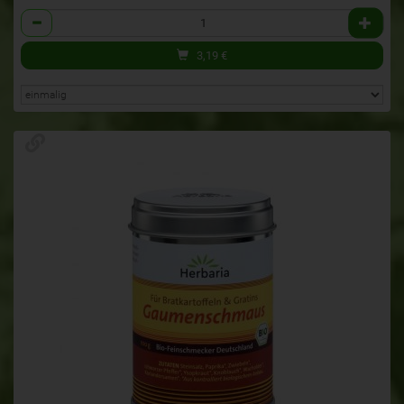
Anzahl
3,19
€