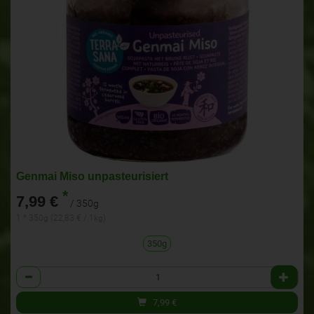
Genmai Miso unpasteurisiert
*
7,99 €
/ 350g
1 * 350g (22,83 € / 1kg)
350g
Anzahl
7,99
€