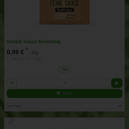
Dunkle Sauce feinkörnig
*
0,99 €
/ 38g
1 * 38g (2,61 € / 100g)
38g
Anzahl
0,99
€