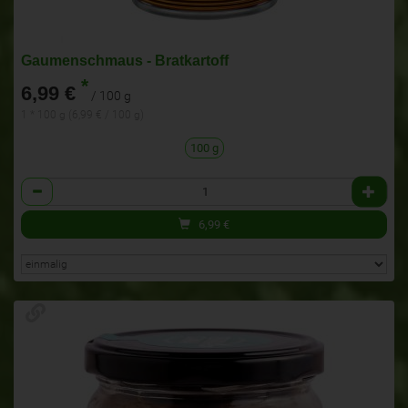
Gaumenschmaus - Bratkartoff
*
6,99 €
/ 100 g
1 * 100 g (6,99 € / 100 g)
100 g
Anzahl
6,99
€