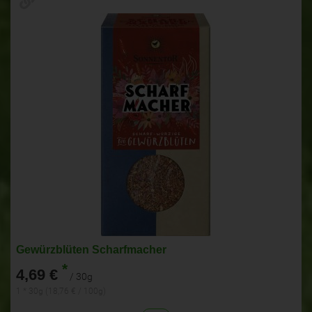
Gewürzblüten Scharfmacher
*
4,69 €
/ 30g
1 * 30g (18,76 € / 100g)