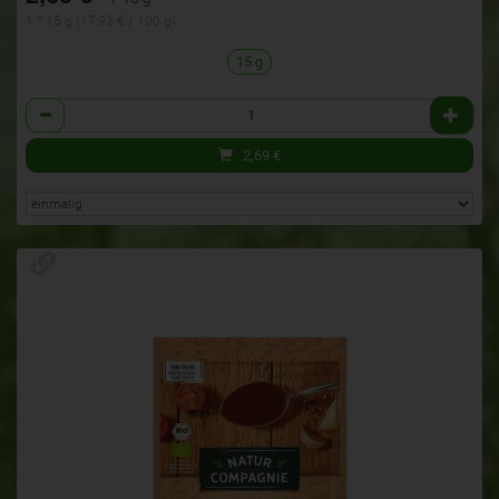
1 * 15 g (17,93 € / 100 g)
15 g
Anzahl
2,69
€