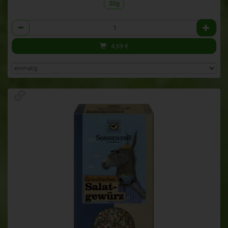
30g
Anzahl
4,69
€