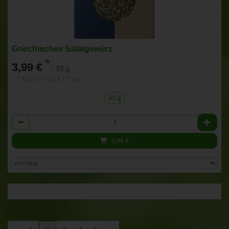
Griechisches Salatgewürz
*
3,99 €
/ 35 g
1 * 35 g (114,00 € / 1 kg)
35 g
Anzahl
3,99
€