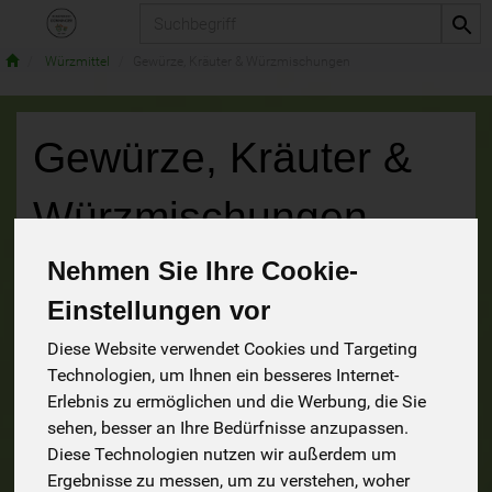
Produkt
Würzmittel
Gewürze, Kräuter & Würzmischungen
Gewürze, Kräuter &
Würzmischungen
Nehmen Sie Ihre Cookie-
56 von 1241
Einstellungen vor
9
Diese Website verwendet Cookies und Targeting
Technologien, um Ihnen ein besseres Internet-
Erlebnis zu ermöglichen und die Werbung, die Sie
sehen, besser an Ihre Bedürfnisse anzupassen.
Hersteller
Ernährung
Allergene
Diese Technologien nutzen wir außerdem um
Ergebnisse zu messen, um zu verstehen, woher