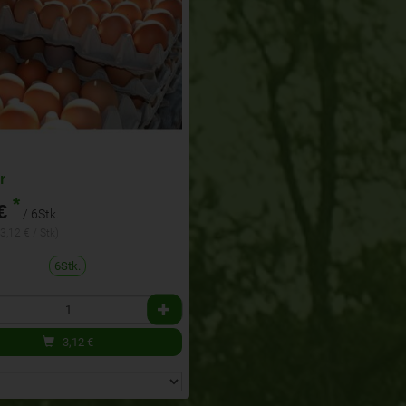
r
*
€
/ 6Stk.
(3,12 € / Stk)
6Stk.
3,12
€