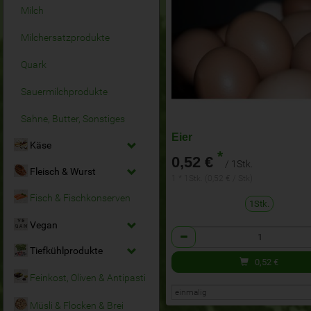
Milch
Milchersatzprodukte
Quark
Sauermilchprodukte
Sahne, Butter, Sonstiges
Eier
Käse
*
0,52 €
/ 1Stk.
Fleisch & Wurst
1 * 1Stk. (0,52 € / Stk)
Fisch & Fischkonserven
1Stk.
Vegan
Anzahl
Tiefkühlprodukte
0,52
€
Feinkost, Oliven & Antipasti
Müsli & Flocken & Brei