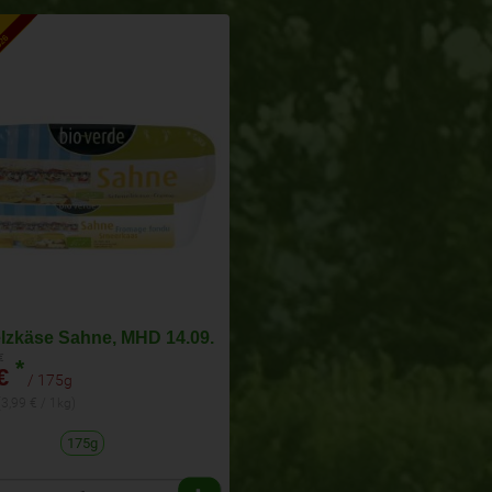
026
zkäse Sahne, MHD 14.09.
 €
*
€
/ 175g
(3,99 € / 1kg)
175g