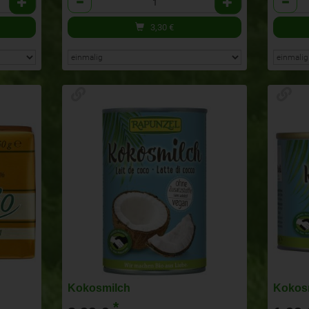
3,30
€
Kokosmilch
Kokos
*