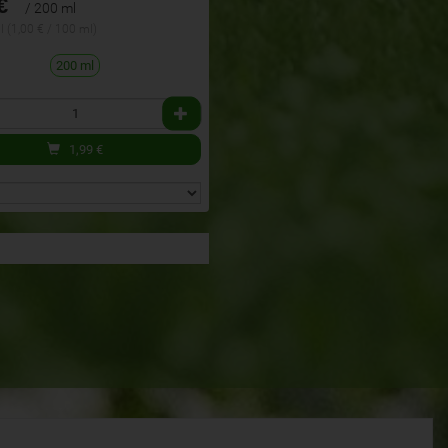
€
/ 200 ml
l (1,00 € / 100 ml)
200 ml
1,99
€