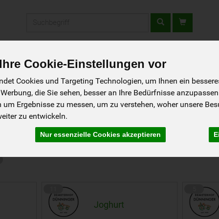
Produkt
fladen
Rezepte
Wir über uns
Aus der Region
hre Cookie-Einstellungen vor
det Cookies und Targeting Technologien, um Ihnen ein besseres 
 Werbung, die Sie sehen, besser an Ihre Bedürfnisse anzupassen
m um Ergebnisse zu messen, um zu verstehen, woher unsere Be
iter zu entwickeln.
odukte, Milchersatz
Nur essenzielle Cookies akzeptieren
E
11
5
Joghurt