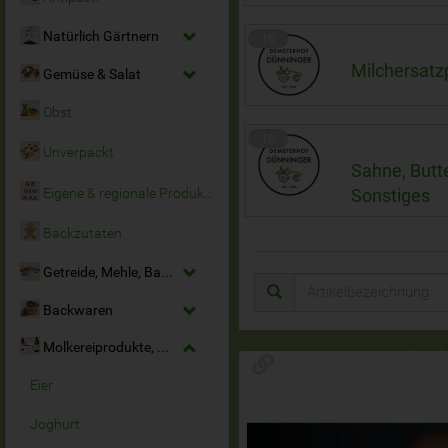
Natürlich Gärtnern
10
Milchersatz
Gemüse & Salat
Obst
10
Unverpackt
Sahne, Butte
Sonstiges
Eigene & regionale Produkte
Backzutaten
Getreide, Mehle, Backmittel
Backwaren
Molkereiprodukte, Milchersatz & Eier
Eier
Joghurt