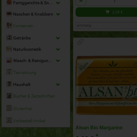
Fertiggerichte & Snacks
2,39
€
Naschen & Knabbern
Konserven
Getränke
Naturkosmetik
Wasch- & Reinigungsmittel
Tiernahrung
Haushalt
Bücher & Zeitschriften
Glutenfrei
Vorbestell-Artikel
Alsan Bio Margarine
*