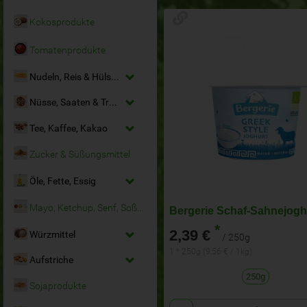
Kokosprodukte
Tomatenprodukte
Nudeln, Reis & Hülsenfrüchte
Nüsse, Saaten & Trockenfrüchte
Tee, Kaffee, Kakao
Zucker & Süßungsmittel
Öle, Fette, Essig
Mayo, Ketchup, Senf, Soßen
*
2,39 €
Würzmittel
/ 250g
1 * 250g (9,56 € / 1kg)
Aufstriche
250g
Sojaprodukte
Anzahl