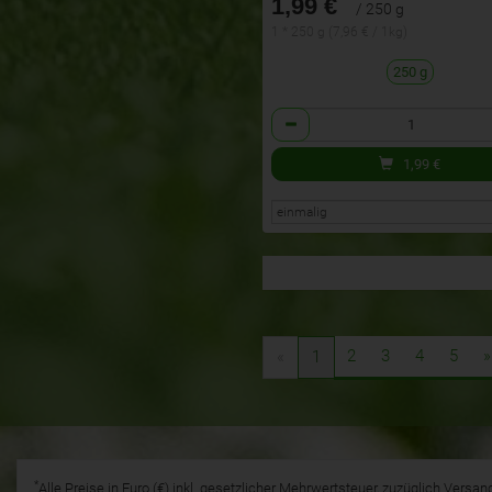
1,99 €
/ 250 g
1 * 250 g (7,96 € / 1kg)
250 g
Anzahl
1,99
€
2
3
4
5
»
«
1
*
Alle Preise in Euro (€) inkl. gesetzlicher Mehrwertsteuer, zuzüglich Vers