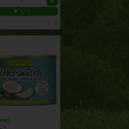
3,99
€
milch
*