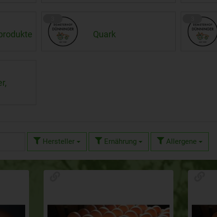
3
3
produkte
Quark
r,
Hersteller
Ernährung
Allergene