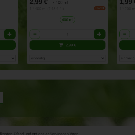
2,99 €
1,99 
/ 400 ml
1 * 400 ml (7,48 € / l)
1 * 200 m
Staffel
400 ml
Anzahl
Anzahl
2,99
€
andkosten, Pfand und optionaler Servicegebühren.