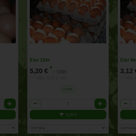
Eier 10er
Eier 6e
*
5,20 €
3,12 
/ 10Stk.
1 * 10Stk. (5,20 € / Stk)
1 * 6Stk. 
10Stk.
Anzahl
Anzahl
5,20
€