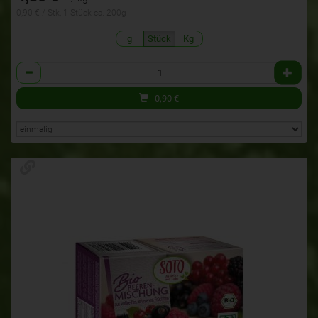
0,90 € / Stk, 1 Stück ca. 200g
g
Stück
Kg
Anzahl
0,90
€