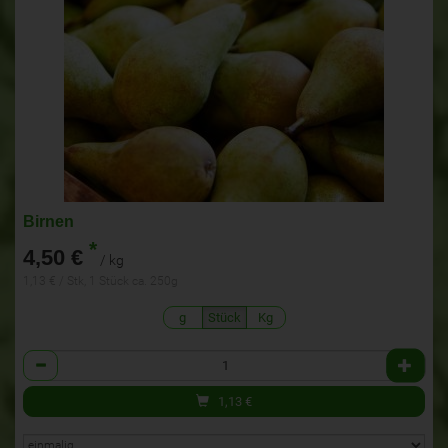
Birnen
*
4,50 €
/ kg
1,13 € / Stk, 1 Stück ca. 250g
g
Stück
Kg
Anzahl
1,13
€