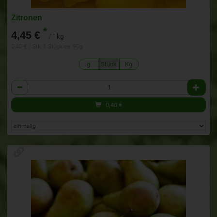
Zitronen
*
4,45 €
/ 1kg
0,40 € / Stk, 1 Stück ca. 90g
g
Stück
Kg
Anzahl
0,40
€