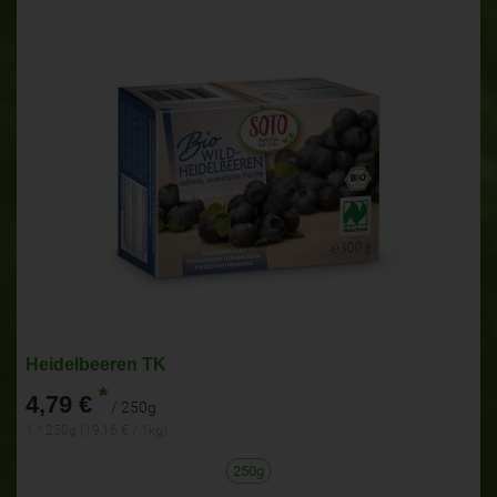
Heidelbeeren TK
*
4,79 €
/ 250g
1 * 250g (19,16 € / 1kg)
250g