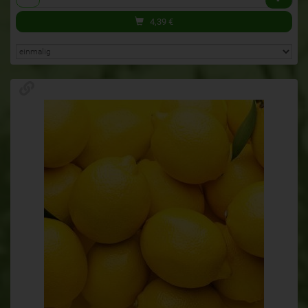
4,39
€