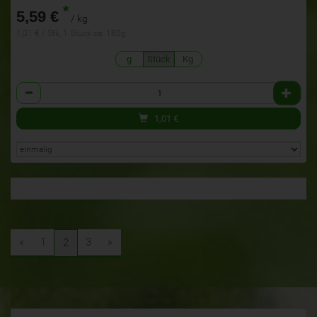
*
5,59 €
/ kg
1,01 € / Stk, 1 Stück ca. 180g
g
Stück
Kg
Anzahl
1,01
€
«
1
3
»
2