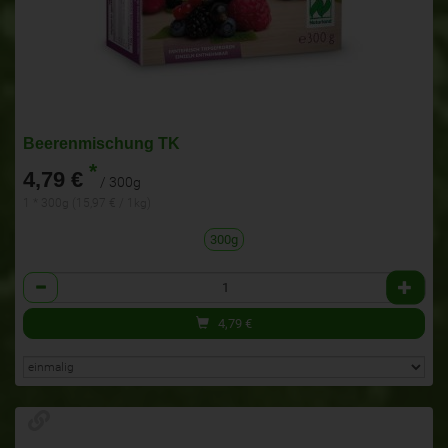
Beerenmischung TK
*
4,79 €
/ 300g
1 * 300g (15,97 € / 1kg)
300g
Anzahl
4,79
€