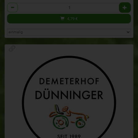
Anzahl
4,79
€