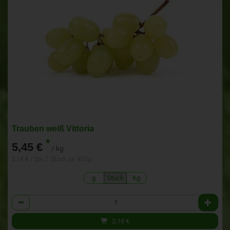
Trauben weiß Vittoria
*
5,45 €
/ kg
2,18 € / Stk, 1 Stück ca. 400g
g
Stück
Kg
Anzahl
2,18
€