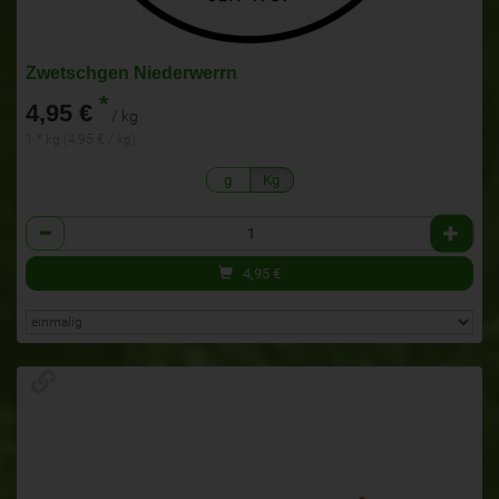
Zwetschgen Niederwerrn
*
4,95 €
/ kg
1 * kg (4,95 € / kg)
g
Kg
Anzahl
4,95
€