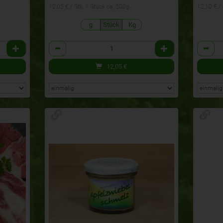
12,05 € / Stk, 1 Stück ca. 500g
12,10 € /
g
Stück
Kg
Anzahl
Anzahl
12,05
€