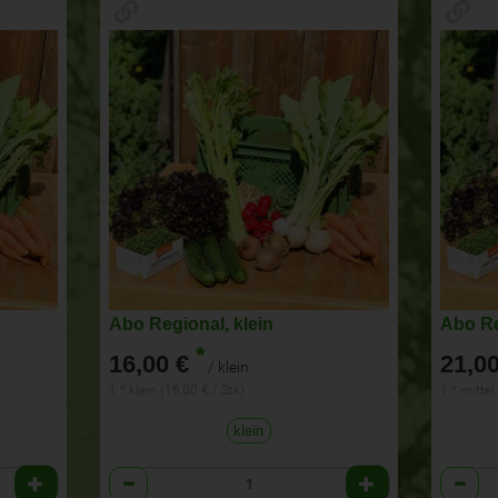
Abo Regional, klein
Abo Re
*
16,00 €
21,00
/ klein
1 * klein (16,00 € / Stk)
1 * mittel
klein
Anzahl
Anzahl