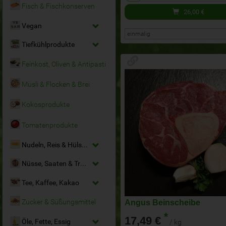
Fisch & Fischkonserven
26,00
€
Vegan
Tiefkühlprodukte
Feinkost, Oliven & Antipasti
Müsli & Flocken & Brei
Kokosprodukte
Tomatenprodukte
Nudeln, Reis & Hülsenfrüchte
Nüsse, Saaten & Trockenfrüchte
Tee, Kaffee, Kakao
Angus Beinscheibe
Zucker & Süßungsmittel
*
17,49 €
Öle, Fette, Essig
/ kg