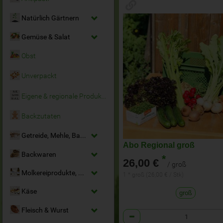
Natürlich Gärtnern
Gemüse & Salat
Obst
Unverpackt
Eigene & regionale Produkte
Backzutaten
Getreide, Mehle, Backmittel
Abo Regional groß
Backwaren
*
26,00 €
/ groß
Molkereiprodukte, Milchersatz & Eier
1 * groß (26,00 € / Stk)
Käse
groß
Fleisch & Wurst
Anzahl