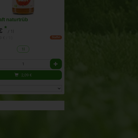
aft naturtrüb
*
€
/ 1l
9 € / 1l)
Staffel
1l
2,09
€