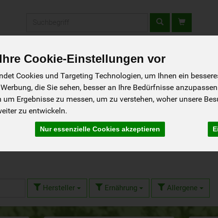
Produkt
hre Cookie-Einstellungen vor
fladen
Rezepte
Wir über uns
Aus der Region
det Cookies und Targeting Technologien, um Ihnen ein besseres 
 Werbung, die Sie sehen, besser an Ihre Bedürfnisse anzupassen
m um Ergebnisse zu messen, um zu verstehen, woher unsere Be
iter zu entwickeln.
egionale Produkte
Nur essenzielle Cookies akzeptieren
E
Hersteller
Ernährung
Allergene