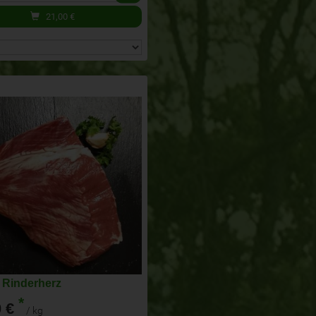
21,00
€
 Rinderherz
*
 €
/ kg