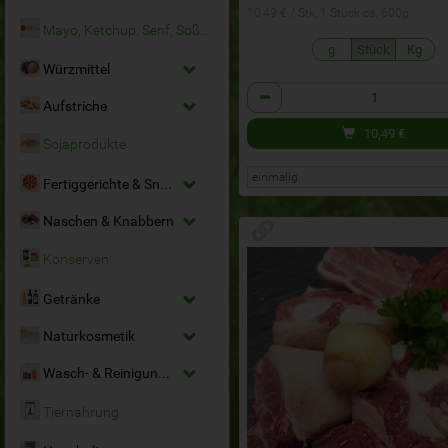
10,49 € / Stk, 1 Stück ca. 600g
Mayo, Ketchup, Senf, Soßen
g
Stück
Kg
Würzmittel
Anzahl
Aufstriche
10,49
€
Sojaprodukte
Fertiggerichte & Snacks
Naschen & Knabbern
Konserven
Getränke
Naturkosmetik
Wasch- & Reinigungsmittel
Tiernahrung