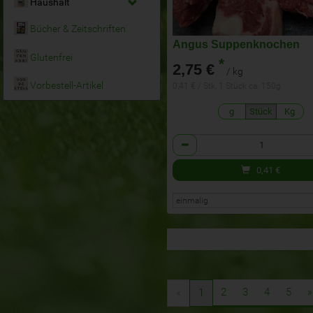
Haushalt
Bücher & Zeitschriften
Angus Suppenknochen
Glutenfrei
*
2,75 €
/ kg
Vorbestell-Artikel
0,41 € / Stk, 1 Stück ca. 150g
g
Stück
Kg
Anzahl
0,41
€
2
3
4
5
»
«
1