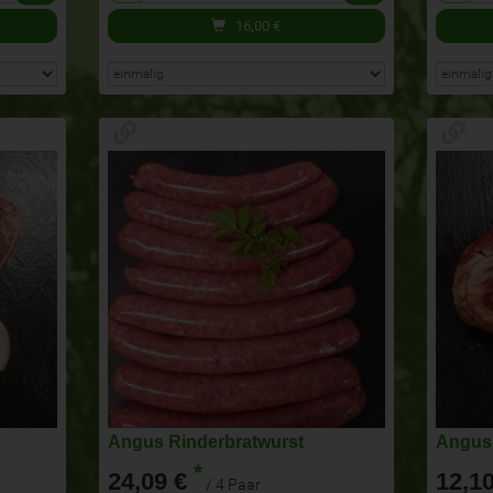
16,00
€
Angus Rinderbratwurst
Angus
*
24,09 €
12,10
/ 4 Paar