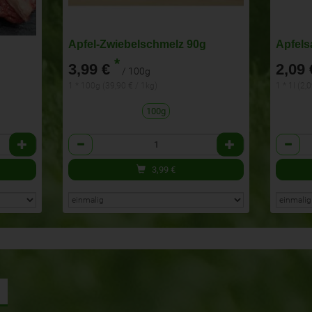
Apfel-Zwiebelschmelz 90g
Apfels
*
3,99 €
2,09 
/ 100g
1 * 100g (39,90 € / 1kg)
1 * 1l (2,0
100g
Anzahl
Anzahl
3,99
€