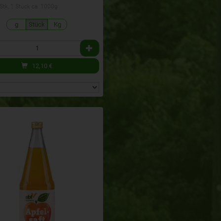
 Stk, 1 Stück ca. 1000g
g
Stück
Kg
12,10
€