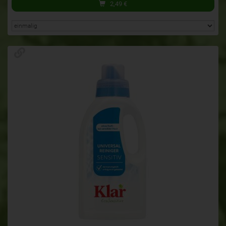
2,49
€