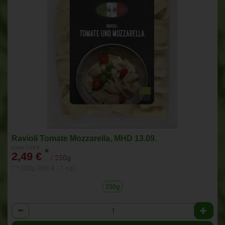
Ravioli Tomate Mozzarella, MHD 13.09.
bisher 2,98 €
*
2,49 €
/ 250g
1 * 250g (9,96 € / 1 Kg)
250g
Anzahl