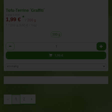
Tofu-Terrine ´Graffiti´
bisher 3,99 €
*
1,99 €
/ 200 g
1 * 200 g (9,95 € / 1kg)
200 g
Anzahl
1,99
€
2
»
«
1