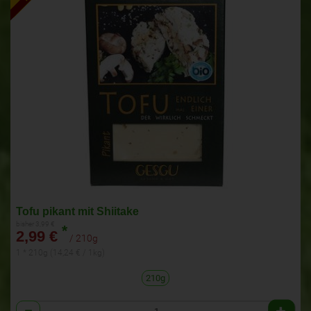
Tofu pikant mit Shiitake
bisher 3,99 €
*
2,99 €
/ 210g
1 * 210g (14,24 € / 1kg)
210g
Anzahl