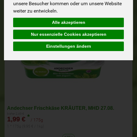
Aktion!
bis zum 14.8.2026
unsere Besucher kommen oder um unsere Website
weiter zu entwickeln.
Alle akzeptieren
Nur essenzielle Cookies akzeptieren
Einstellungen ändern
Andechser Frischkäse KRÄUTER, MHD 27.08.
bisher 2,49 €
*
1,99 €
/ 175g
1 * 175g (9,95 € / 1kg)