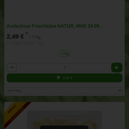
Andechser Frischkäse NATUR, MHD 24.09.
*
2,49 €
/ 175g
1 * 175g (12,45 € / 1kg)
175g
Anzahl
2,49
€
Aktion!
bis zum 14.8.2026