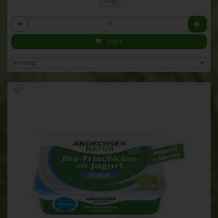
175g
Anzahl
1,99
€