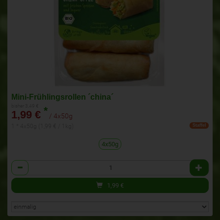
Mini-Frühlingsrollen ´china´
bisher 3,49 €
*
1,99 €
/ 4x50g
1 * 4x50g (1,99 € / 1kg)
Staffel
4x50g
Anzahl
1,99
€