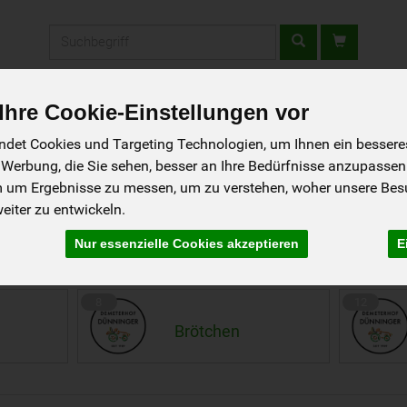
Produkt
hre Cookie-Einstellungen vor
fladen
Rezepte
Wir über uns
Aus der Region
det Cookies und Targeting Technologien, um Ihnen ein besseres 
 Werbung, die Sie sehen, besser an Ihre Bedürfnisse anzupassen
m um Ergebnisse zu messen, um zu verstehen, woher unsere Be
iter zu entwickeln.
n
Nur essenzielle Cookies akzeptieren
E
26 von 1241
8
12
Brötchen