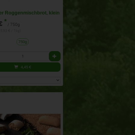
r Roggenmischbrot, klein
*
€
/ 750g
(5,93 € / 1kg)
750g
4,45
€