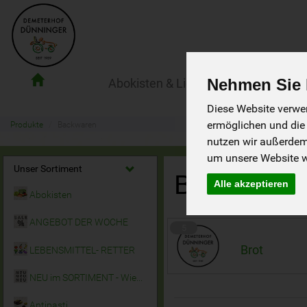
Nehmen Sie I
Abokisten & Lieferservice
Der Ho
Demeterhof
Dünninger
Diese Website verwen
Lieferdienst
ermöglichen und die
Produkte
Backwaren
nutzen wir außerde
um unsere Website we
Unser Sortiment
Backware
Alle akzeptieren
Abokisten
ANGEBOT DER WOCHE
5
Brot
LEBENSMITTEL- RETTER
NEU im SORTIMENT - Wieder da!
Antipasti