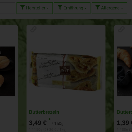
Hersteller
Ernährung
Allergene
Butterbrezeln
Butter
*
3,49 €
1,39 
/ 150g
1 * 150g (23,26 € / 1kg)
1 * 80g (