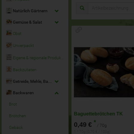
Natürlich Gärtnern
Gemüse & Salat
Obst
Unverpackt
Eigene & regionale Produkte
Backzutaten
Getreide, Mehle, Backmittel
Backwaren
Brot
Baguettebrötchen TK
Brötchen
*
0,49 €
/ 70g
Gebäck
1 * 70g (0,70 € / 100g)