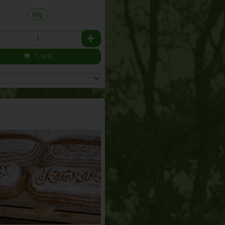
80g
1,39
€