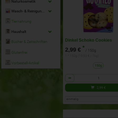
Naturkosmetik
Wasch- & Reinigungsmittel
Tiernahrung
Haushalt
Dinkel Schoko Cookies
Bücher & Zeitschriften
*
2,99 €
/ 150g
Glutenfrei
1 * 150g (19,93 € / 1kg)
Vorbestell-Artikel
150g
Anzahl
2,99
€