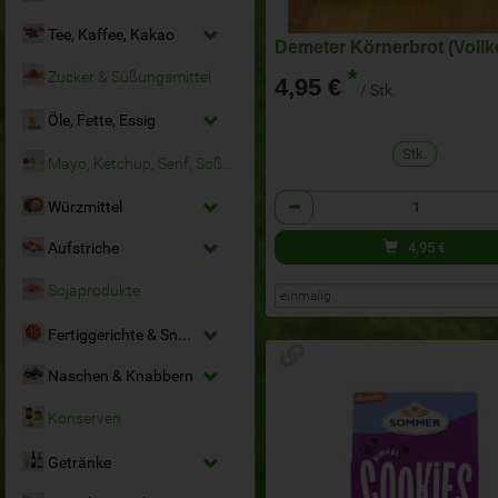
Tee, Kaffee, Kakao
Demeter Körnerbrot (Vollk
*
Zucker & Süßungsmittel
4,95 €
/ Stk.
Öle, Fette, Essig
Stk.
Mayo, Ketchup, Senf, Soßen
Anzahl
Würzmittel
4,95
€
Aufstriche
Sojaprodukte
Fertiggerichte & Snacks
Naschen & Knabbern
Konserven
Getränke