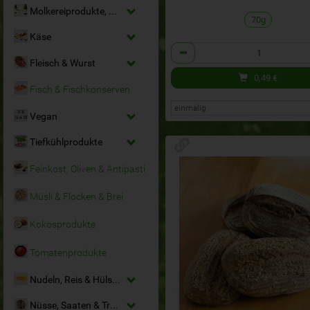
Molkereiprodukte, Milchersatz & Eier
70g
Käse
Anzahl
Fleisch & Wurst
0,49
€
Fisch & Fischkonserven
Vegan
Tiefkühlprodukte
Feinkost, Oliven & Antipasti
Müsli & Flocken & Brei
Kokosprodukte
Tomatenprodukte
Nudeln, Reis & Hülsenfrüchte
Nüsse, Saaten & Trockenfrüchte