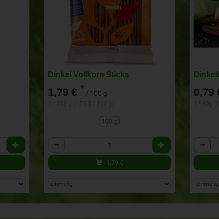
Dinkel Vollkorn Sticks
Dinkel
*
1,79 €
0,79 
/ 100 g
1 * 100 g (1,79 € / 100 g)
1 * 80g (
100 g
Anzahl
Anzahl
1,79
€