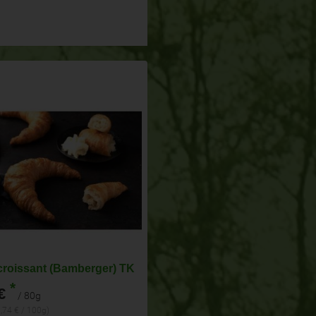
croissant (Bamberger) TK
*
€
/ 80g
1,74 € / 100g)