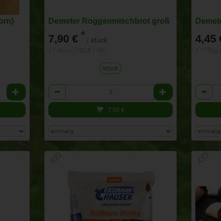
orn)
Demeter Roggenmischbrot groß
Demete
*
7,90 €
4,45 
/ stück
1 * stück (7,90 € / Stk)
1 * 750g 
stück
Anzahl
Anzahl
7,90
€