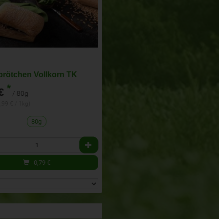
brötchen Vollkorn TK
*
€
/ 80g
0,99 € / 1kg)
80g
0,79
€