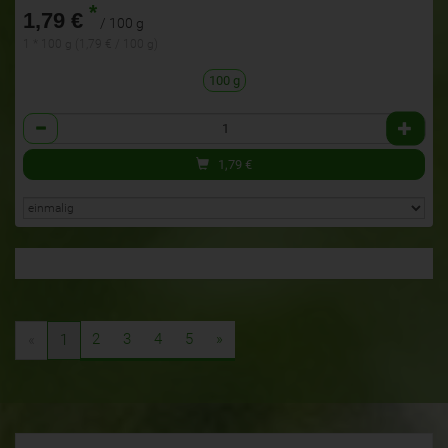
*
1,79 €
/ 100 g
1 * 100 g (1,79 € / 100 g)
100 g
Anzahl
1,79
€
2
3
4
5
»
«
1