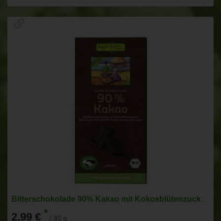
Bitterschokolade 90% Kakao mit Kokosblütenzucker H
*
2,99 €
/ 80 g