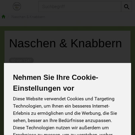
Produkt
Naschen & Knabbern
Naschen & Knabbern
60 von 1241
Nehmen Sie Ihre Cookie-
9
Einstellungen vor
15
24
Diese Website verwendet Cookies und Targeting
Technologien, um Ihnen ein besseres Internet-
Erlebnis zu ermöglichen und die Werbung, die Sie
sehen, besser an Ihre Bedürfnisse anzupassen.
Diese Technologien nutzen wir außerdem um
Knabbereien
Schokolade
Ergebnisse zu messen, um zu verstehen, woher