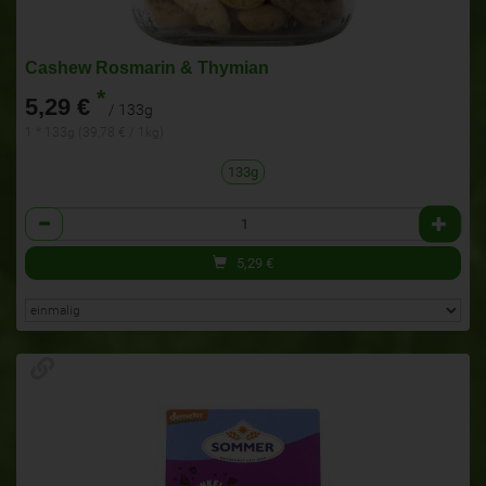
Cashew Rosmarin & Thymian
*
5,29 €
/ 133g
1 * 133g (39,78 € / 1kg)
133g
Anzahl
5,29
€