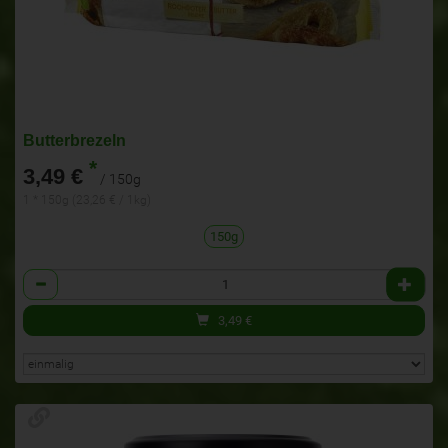
Butterbrezeln
*
3,49 €
/ 150g
1 * 150g (23,26 € / 1kg)
150g
Anzahl
3,49
€