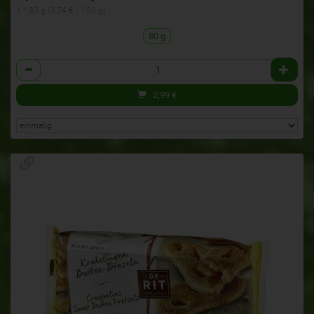
1 * 80 g (3,74 € / 100 g)
80 g
Anzahl
2,99
€