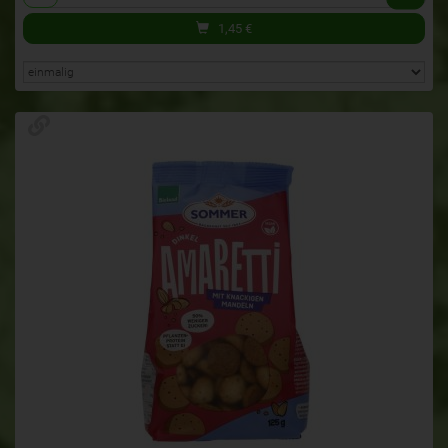
1,45
€