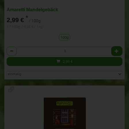
Amaretti Mandelgebäck
*
2,99 €
/ 100g
1 * 100g (19,93 € / 1kg)
100g
Anzahl
2,99
€