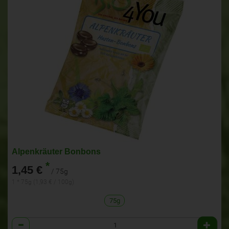
Alpenkräuter Bonbons
*
1,45 €
/ 75g
1 * 75g (1,93 € / 100g)
75g
Anzahl