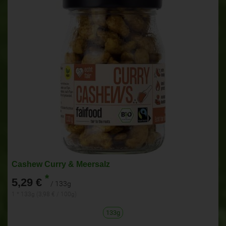
Cashew Curry & Meersalz
*
5,29 €
/ 133g
1 * 133g (3,98 € / 100g)
133g