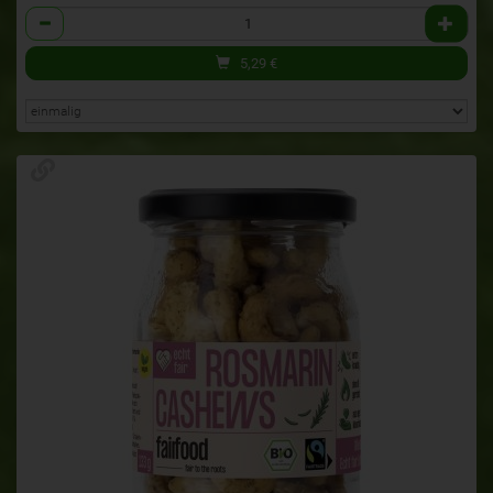
Anzahl
5,29
€