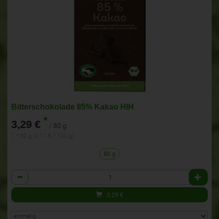
Bitterschokolade 85% Kakao HIH
*
3,29 €
/ 80 g
1 * 80 g (4,11 € / 100 g)
80 g
Anzahl
3,29
€