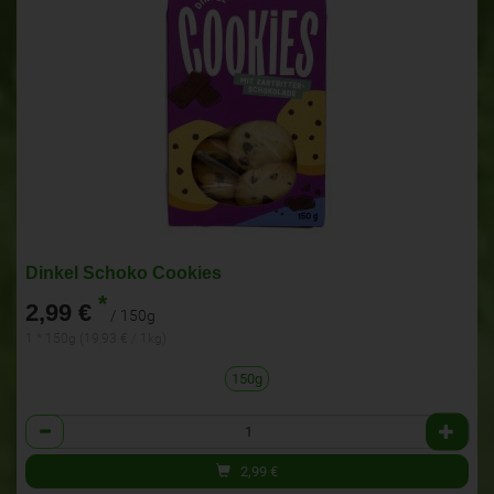
Dinkel Schoko Cookies
*
2,99 €
/ 150g
1 * 150g (19,93 € / 1kg)
150g
Anzahl
2,99
€