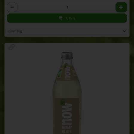
Anzahl
1,19
€