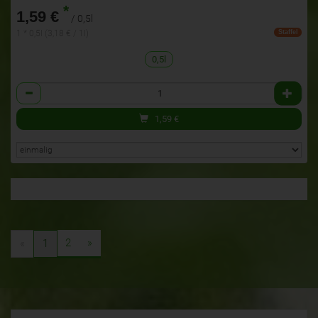
*
1,59 €
/ 0,5l
1 * 0,5l (3,18 € / 1l)
Staffel
0,5l
Anzahl
1,59
€
2
»
«
1