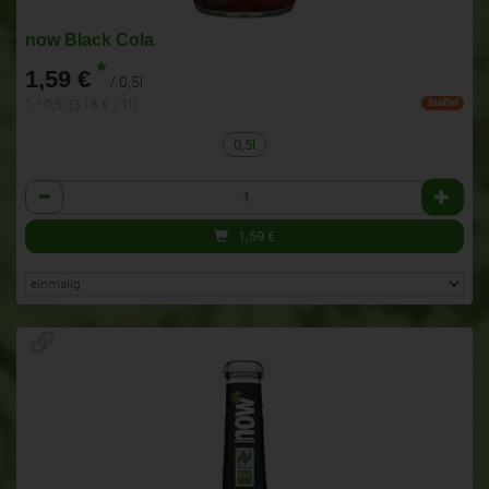
now Black Cola
*
1,59 €
/ 0,5l
1 * 0,5l (3,18 € / 1l)
Staffel
0,5l
Anzahl
1,59
€