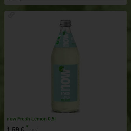
now Fresh Lemon 0,5l
*
1,59 €
/ 0,5l