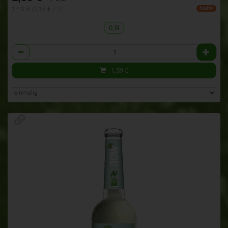
1 * 0,5l (3,18 € / 1l)
Staffel
0,5l
Anzahl
1,59
€