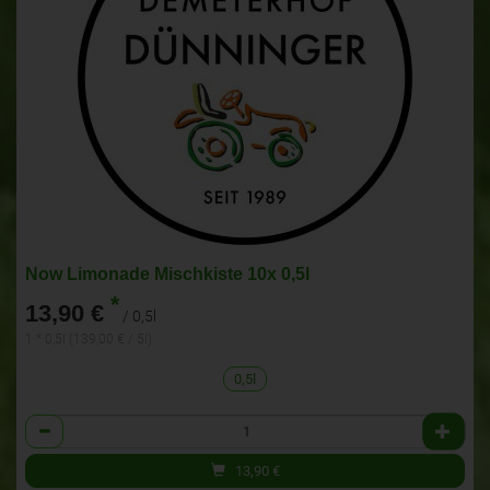
Now Limonade Mischkiste 10x 0,5l
*
13,90 €
/ 0,5l
1 * 0,5l (139,00 € / 5l)
0,5l
Anzahl
13,90
€