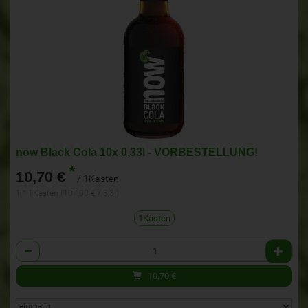
now Black Cola 10x 0,33l - VORBESTELLUNG!
*
10,70 €
/ 1Kasten
1 * 1Kasten (107,00 € / 3,3l)
1Kasten
Anzahl
10,70
€