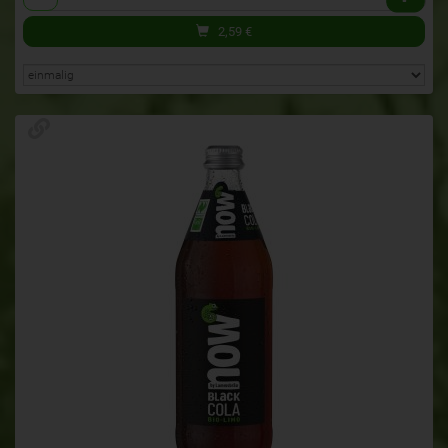
2,59
€