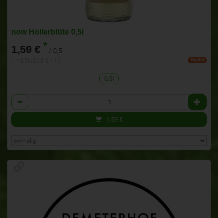
now Hollerblüte 0,5l
*
1,59 €
/ 0,5l
1 * 0,5l (3,18 € / 1l)
Staffel
0,5l
Anzahl
1,59
€