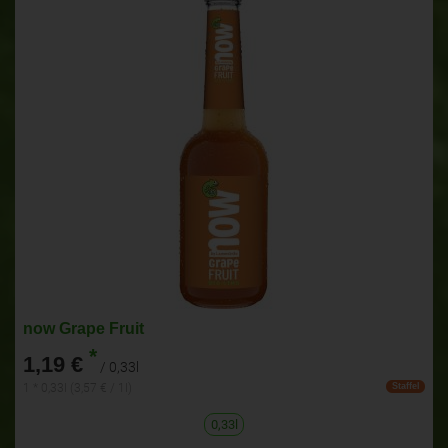
now Grape Fruit
*
1,19 €
/ 0,33l
1 * 0,33l (3,57 € / 1l)
Staffel
0,33l