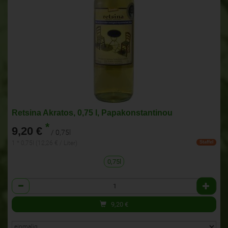
Retsina Akratos, 0,75 l, Papakonstantinou
*
9,20 €
/ 0,75l
1 * 0,75l (12,26 € / Liter)
Staffel
0,75l
Anzahl
9,20
€