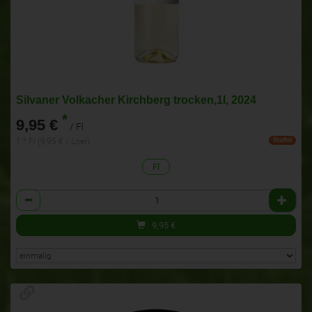
Silvaner Volkacher Kirchberg trocken,1l, 2024
*
9,95 €
/ Fl
1 * Fl (9,95 € / Liter)
Staffel
Fl
Anzahl
9,95
€