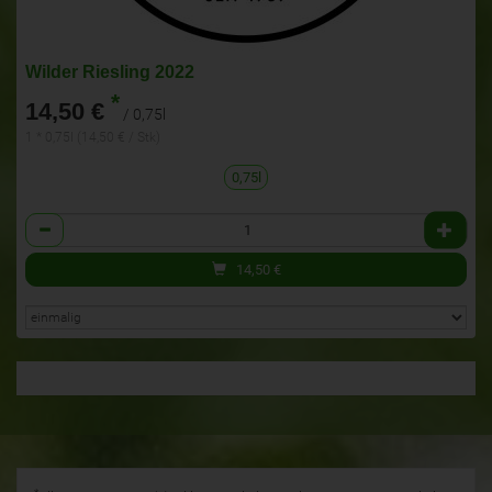
Wilder Riesling 2022
*
14,50 €
/ 0,75l
1 * 0,75l (14,50 € / Stk)
0,75l
Anzahl
14,50
€