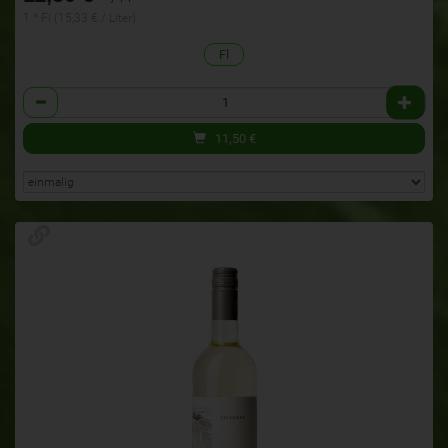
1 * Fl (15,33 € / Liter)
Fl
Anzahl
11,50
€