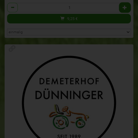
Anzahl
9,25
€