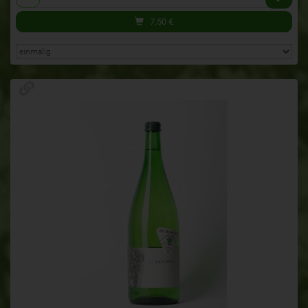
7,50
€