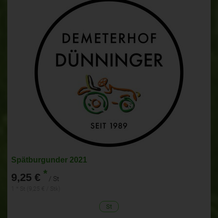
Spätburgunder 2021
*
9,25 €
/ St
1 * St (9,25 € / Stk)
St