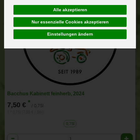
Alle akzeptieren
Nur essenzielle Cookies akzeptieren
Einstellungen ändern
Bacchus Kabinett feinherb, 2024
*
7,50 €
/ 0,75l
1 * 0,75l (7,50 € / Stk)
0,75l
Anzahl