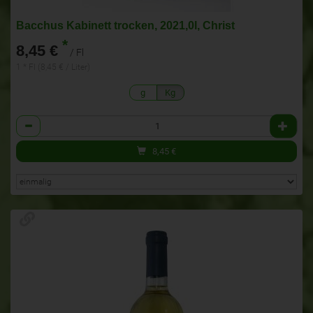
Bacchus Kabinett trocken, 2021,0l, Christ
*
8,45 €
/ Fl
1 * Fl (8,45 € / Liter)
g
Kg
Anzahl
8,45
€