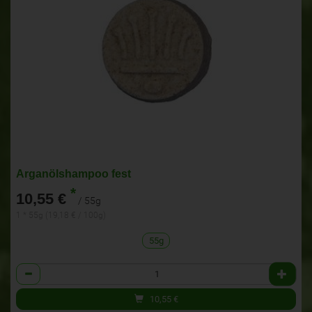
Arganölshampoo fest
*
10,55 €
/ 55g
1 * 55g (19,18 € / 100g)
55g
Anzahl
10,55
€