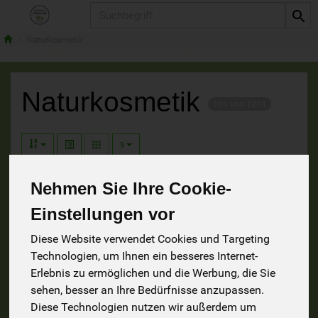
Produkt
Naturkosmetik
Naturkosmetik
101 von 1231
9
19
41
Nehmen Sie Ihre Cookie-
Einstellungen vor
Diese Website verwendet Cookies und Targeting
Technologien, um Ihnen ein besseres Internet-
Haarpflege
Hautpflege
Erlebnis zu ermöglichen und die Werbung, die Sie
sehen, besser an Ihre Bedürfnisse anzupassen.
Diese Technologien nutzen wir außerdem um
8
8