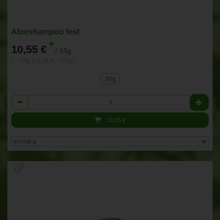
Aloeshampoo fest
*
10,55 €
/ 55g
1 * 55g (19,18 € / 100g)
55g
Anzahl
10,55
€