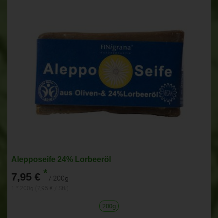
Alepposeife 24% Lorbeeröl
*
7,95 €
/ 200g
1 * 200g (7,95 € / Stk)
200g