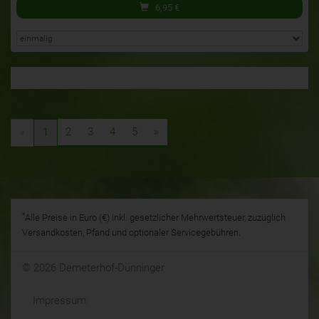
6,95
€
2
3
4
5
»
«
1
*
Alle Preise in Euro (€) inkl. gesetzlicher Mehrwertsteuer, zuzüglich
Versandkosten, Pfand und optionaler Servicegebühren.
© 2026 Demeterhof-Dünninger
Impressum