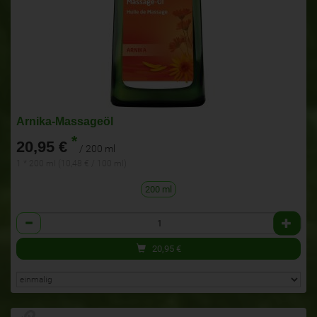
Arnika-Massageöl
*
20,95 €
/ 200 ml
1 * 200 ml (10,48 € / 100 ml)
200 ml
Anzahl
20,95
€