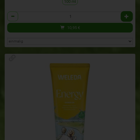
100 ml
Anzahl
10,95
€