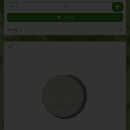
Anzahl
7,95
€