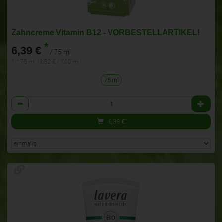
Zahncreme Vitamin B12 - VORBESTELLARTIKEL!
*
6,39 €
/ 75 ml
1 * 75 ml (8,52 € / 100 ml)
75 ml
Anzahl
6,39
€