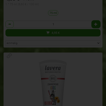
1 * 75 ml (6,60 € / 100 ml)
75 ml
Anzahl
4,95
€