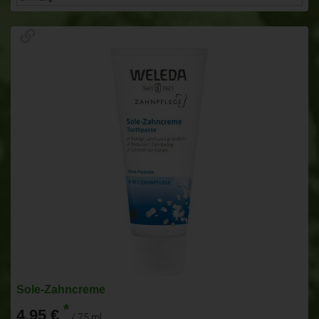
Sole-Zahncreme
*
4,95 €
/ 75 ml