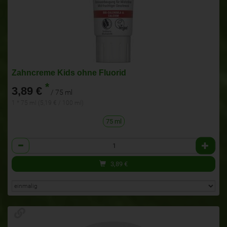
Zahncreme Kids ohne Fluorid
*
3,89 €
/ 75 ml
1 * 75 ml (5,19 € / 100 ml)
75 ml
Anzahl
3,89
€