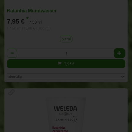
Ratanhia Mundwasser
*
7,95 €
/ 50 ml
1 * 50 ml (15,90 € / 100 ml)
50 ml
Anzahl
7,95
€