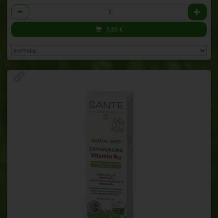
Anzahl
3,89
€