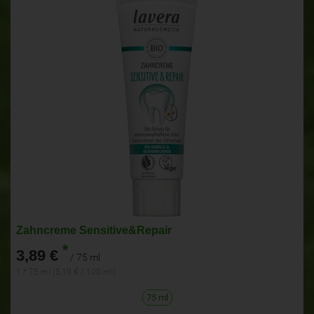
Zahncreme Sensitive&Repair
*
3,89 €
/ 75 ml
1 * 75 ml (5,19 € / 100 ml)
75 ml