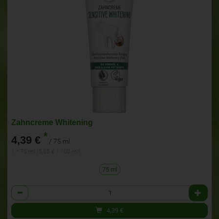
Zahncreme Whitening
*
4,39 €
/ 75 ml
1 * 75 ml (5,85 € / 100 ml)
75 ml
Anzahl
4,39
€