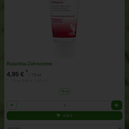
Ratanhia-Zahncreme
*
4,95 €
/ 75 ml
1 * 75 ml (6,60 € / 100 ml)
75 ml
Anzahl
4,95
€