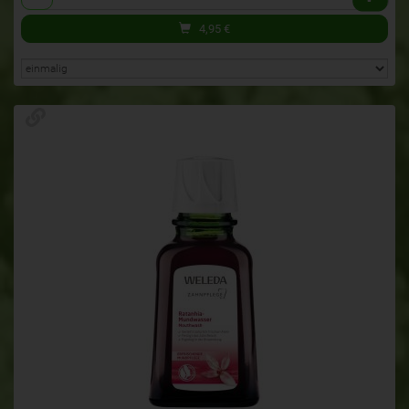
4,95
€