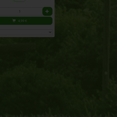
4,99
€