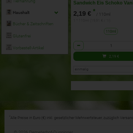
Tiernahrung
Sandwich Eis Schoko Vani
*
2,19 €
Haushalt
/ 110ml
1 * 110ml (19,91 € / 1l)
Bücher & Zeitschriften
110ml
Glutenfrei
Anzahl
Vorbestell-Artikel
2,19
€
*
Alle Preise in Euro (€) inkl. gesetzlicher Mehrwertsteuer, zuzüglich Vers
© 2026 Demeterhof-Dünninger