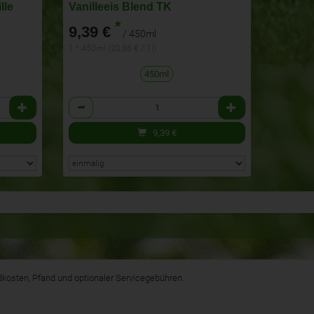
lle
Vanilleeis Blend TK
*
9,39 €
/ 450ml
1 * 450ml (20,86 € / 1l)
450ml
Anzahl
9,39
€
andkosten, Pfand und optionaler Servicegebühren.