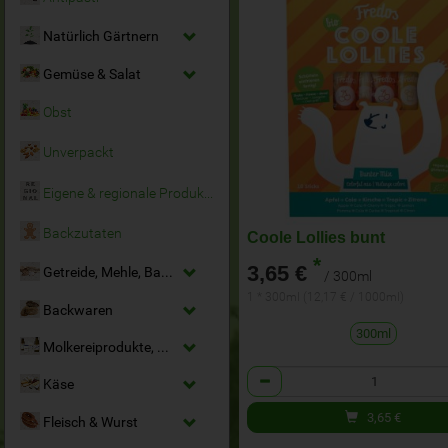
Natürlich Gärtnern
Gemüse & Salat
Obst
Unverpackt
Eigene & regionale Produkte
Backzutaten
Coole Lollies bunt
*
3,65 €
Getreide, Mehle, Backmittel
/ 300ml
1 * 300ml (12,17 € / 1000ml)
Backwaren
300ml
Molkereiprodukte, Milchersatz & Eier
Anzahl
Käse
3,65
€
Fleisch & Wurst