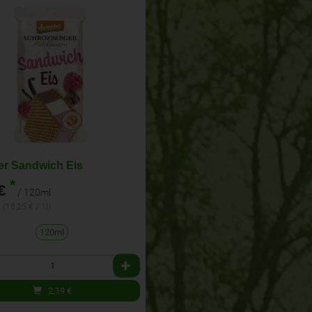
r Sandwich Eis
*
€
/ 120ml
 (18,25 € / 1l)
120ml
2,19
€