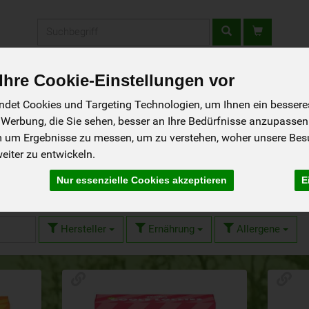
Produkt
hre Cookie-Einstellungen vor
fladen
Rezepte
Wir über uns
Aus der Region
det Cookies und Targeting Technologien, um Ihnen ein besseres 
 Werbung, die Sie sehen, besser an Ihre Bedürfnisse anzupassen
m um Ergebnisse zu messen, um zu verstehen, woher unsere Be
iter zu entwickeln.
Nur essenzielle Cookies akzeptieren
E
8 von 1242
Hersteller
Ernährung
Allergene