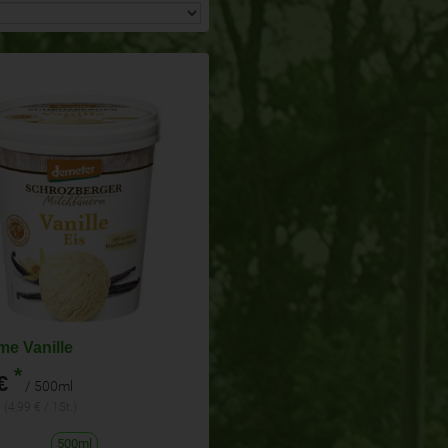
me Vanille
*
€
/ 500ml
(4,99 € / 1St.)
500ml