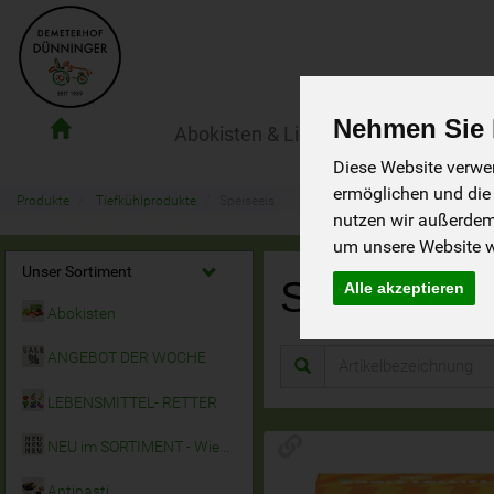
Nehmen Sie I
Abokisten & Lieferservice
Der Ho
Demeterhof
Diese Website verwen
Dünninger
ermöglichen und die
Lieferdienst
Produkte
Tiefkühlprodukte
Speiseeis
nutzen wir außerde
um unsere Website we
Unser Sortiment
Speiseeis
Alle akzeptieren
Abokisten
ANGEBOT DER WOCHE
LEBENSMITTEL- RETTER
NEU im SORTIMENT - Wieder da!
Antipasti