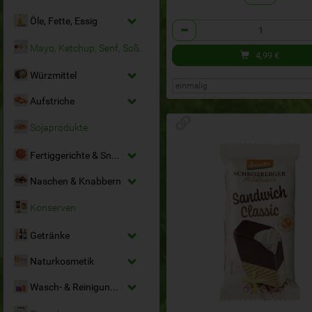
Öle, Fette, Essig
Anzahl
Mayo, Ketchup, Senf, Soßen
4,99
€
Würzmittel
Aufstriche
Sojaprodukte
Fertiggerichte & Snacks
Naschen & Knabbern
Konserven
Getränke
Naturkosmetik
Wasch- & Reinigungsmittel