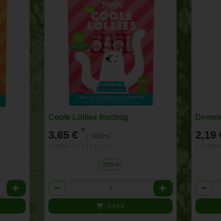
Coole Lollies fruchtig
Demete
*
3,65 €
2,19 
/ 300ml
1 * 300ml (12,17 € / 1l)
1 * 120ml
300ml
Anzahl
Anzahl
3,65
€