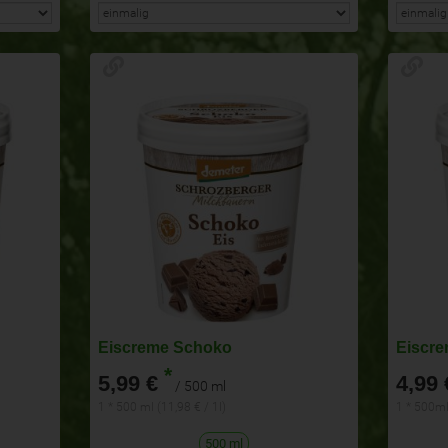
Eiscreme Schoko
Eiscre
*
5,99 €
4,99 
/ 500 ml
1 * 500 ml (11,98 € / 1l)
1 * 500ml 
500 ml