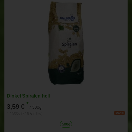
Dinkel Spiralen hell
*
3,59 €
/ 500g
1 * 500g (7,18 € / 1kg)
Staffel
500g