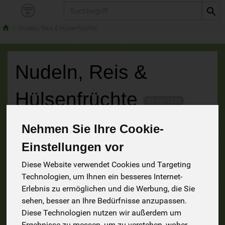
Produkt
Nudeln, Reis & Hülsenfrüchte
Nudeln, Reis &
Hülsenfrüchte
43 von 1242
Nehmen Sie Ihre Cookie-
9
Einstellungen vor
10
26
Diese Website verwendet Cookies und Targeting
Technologien, um Ihnen ein besseres Internet-
Erlebnis zu ermöglichen und die Werbung, die Sie
sehen, besser an Ihre Bedürfnisse anzupassen.
Diese Technologien nutzen wir außerdem um
Hülsenfrüchte
Nudeln
Ergebnisse zu messen, um zu verstehen, woher