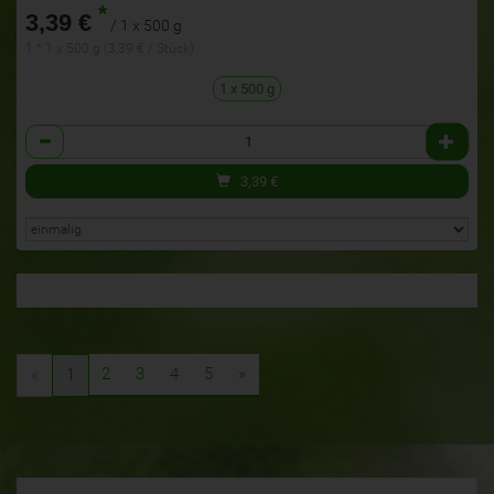
*
3,39 €
/ 1 x 500 g
1 * 1 x 500 g (3,39 € / Stück)
1 x 500 g
Anzahl
3,39
€
2
3
4
5
»
«
1