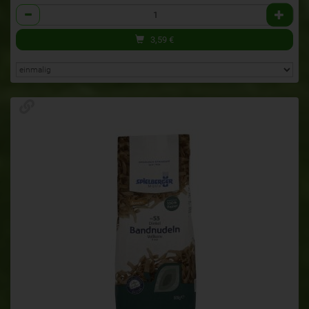
Anzahl
3,59
€