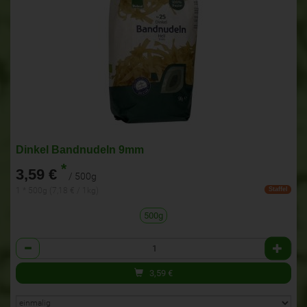
Dinkel Bandnudeln 9mm
*
3,59 €
/ 500g
1 * 500g (7,18 € / 1kg)
Staffel
500g
Anzahl
3,59
€