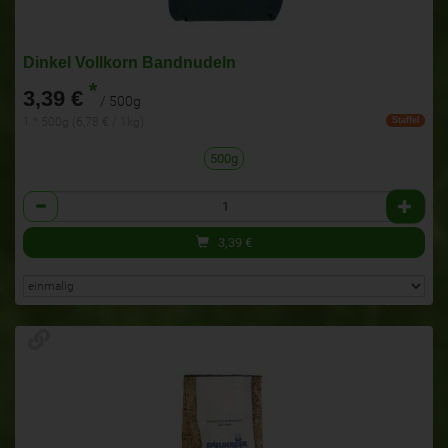
Dinkel Vollkorn Bandnudeln
*
3,39 €
/ 500g
1 * 500g (6,78 € / 1kg)
Staffel
500g
Anzahl
3,39
€