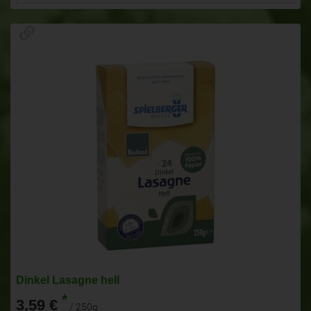
Dinkel Lasagne hell
*
3,59 €
/ 250g