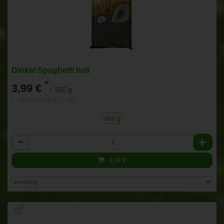
Dinkel Spaghetti hell
*
3,99 €
/ 500 g
1 * 500 g (7,98 € / 1 kg)
500 g
Anzahl
3,99
€