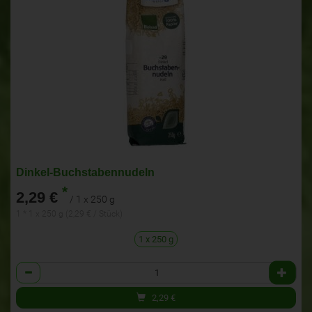
Dinkel-Buchstabennudeln
*
2,29 €
/ 1 x 250 g
1 * 1 x 250 g (2,29 € / Stück)
1 x 250 g
Anzahl
2,29
€