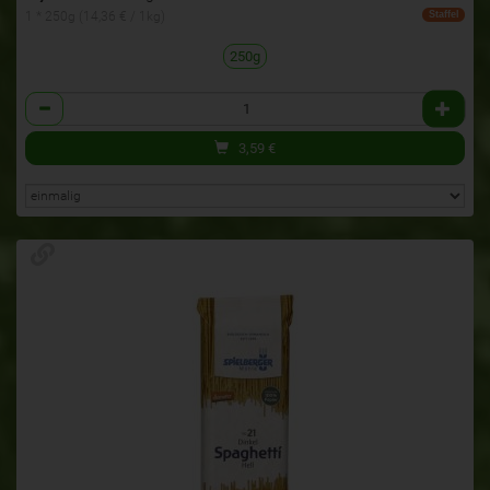
1 * 250g (14,36 € / 1kg)
Staffel
250g
Anzahl
3,59
€