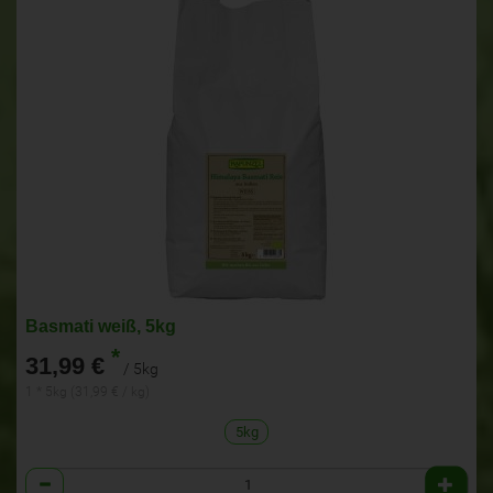
Basmati weiß, 5kg
*
31,99 €
/ 5kg
1 * 5kg (31,99 € / kg)
5kg
Anzahl