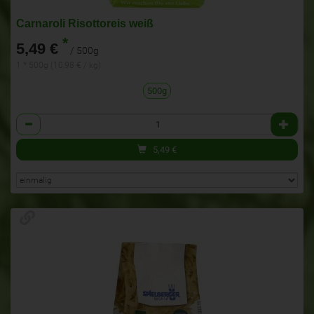
Carnaroli Risottoreis weiß
*
5,49 €
/ 500g
1 * 500g (10,98 € / kg)
500g
Anzahl
5,49
€