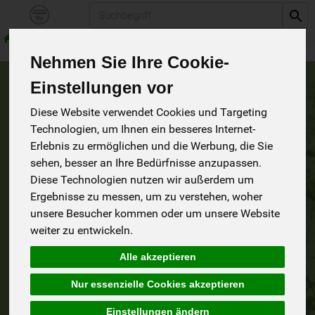
Produkt
Haushalt
Verschiedenes
Nehmen Sie Ihre Cookie-
Einstellungen vor
Verschiedenes
1 von 1242
Diese Website verwendet Cookies und Targeting
Technologien, um Ihnen ein besseres Internet-
9
Erlebnis zu ermöglichen und die Werbung, die Sie
sehen, besser an Ihre Bedürfnisse anzupassen.
Diese Technologien nutzen wir außerdem um
Ergebnisse zu messen, um zu verstehen, woher
Hersteller
Allergene
unsere Besucher kommen oder um unsere Website
weiter zu entwickeln.
Alle akzeptieren
Nur essenzielle Cookies akzeptieren
Einstellungen ändern