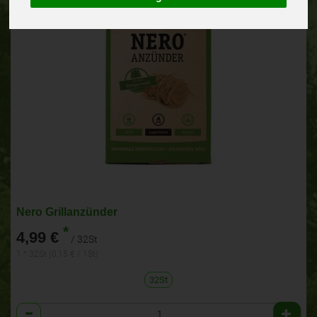
Nero Grillanzünder
*
4,99 €
/ 32St
1 * 32St (0,15 € / 1St)
32St
Anzahl