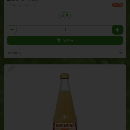
1 * 0,7l (4,13 € / 1l)
Staffel
0,7l
Anzahl
2,89
€