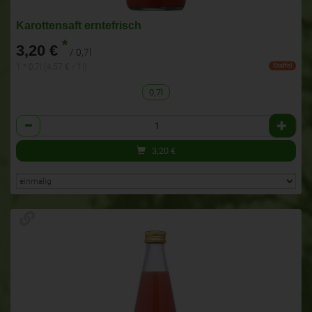
Karottensaft erntefrisch
*
3,20 €
/ 0,7l
1 * 0,7l (4,57 € / 1l)
Staffel
0,7l
Anzahl
3,20
€