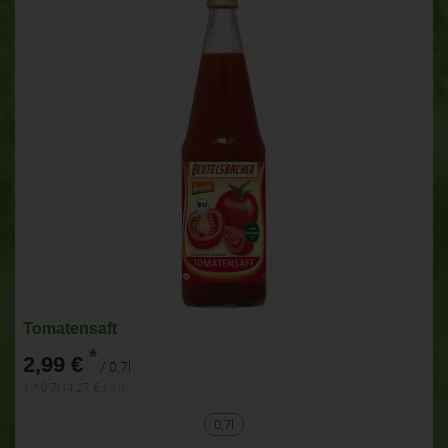
Tomatensaft
*
2,99 €
/ 0,7l
1 * 0,7l (4,27 € / 1l)
0,7l