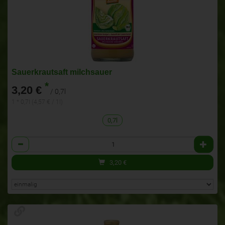
Sauerkrautsaft milchsauer
*
3,20 €
/ 0,7l
1 * 0,7l (4,57 € / 1l)
0,7l
Anzahl
3,20
€