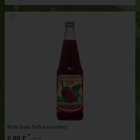
Rote Bete Saft samenfest
*
2,89 €
/ 0,7l