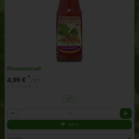
Rhabarbersaft
*
4,99 €
/ 0,7l
1 * 0,7l (7,35 € / 1l)
0,7l
Anzahl
4,99
€