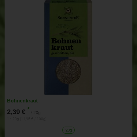
Bohnenkraut
*
2,39 €
/ 20g
1 * 20g (11,95 € / 100g)
20g