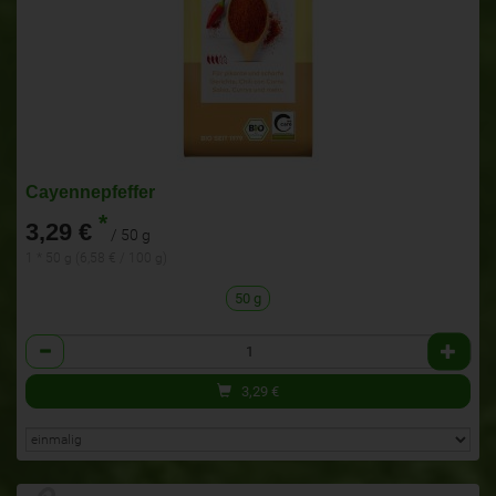
Cayennepfeffer
*
3,29 €
/ 50 g
1 * 50 g (6,58 € / 100 g)
50 g
Anzahl
3,29
€