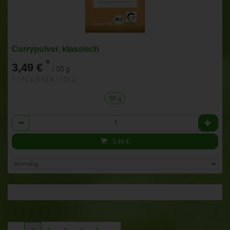
Currypulver, klassisch
*
3,49 €
/ 50 g
1 * 50 g (6,98 € / 100 g)
50 g
Anzahl
3,49
€