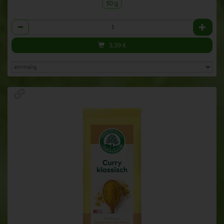
50 g
Anzahl
3,39
€