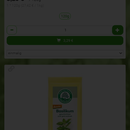
1 * 120g (27,42 € / 1kg)
120g
Anzahl
3,29
€