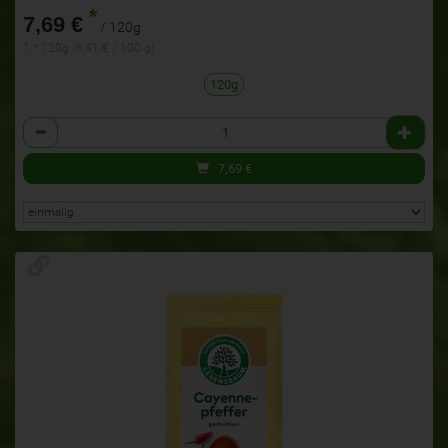
*
7,69 €
/ 120g
1 * 120g (6,41 € / 100 g)
120g
Anzahl
7,69
€