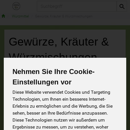
Produkt
Würzmittel
Gewürze, Kräuter & Würzmischungen
Gewürze, Kräuter &
Würzmischungen
Nehmen Sie Ihre Cookie-
56 von 1241
Einstellungen vor
9
Diese Website verwendet Cookies und Targeting
Technologien, um Ihnen ein besseres Internet-
Erlebnis zu ermöglichen und die Werbung, die Sie
sehen, besser an Ihre Bedürfnisse anzupassen.
Hersteller
Ernährung
Allergene
Diese Technologien nutzen wir außerdem um
Ergebnisse zu messen, um zu verstehen, woher