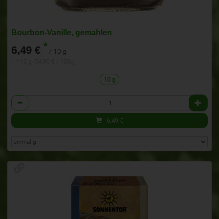
Bourbon-Vanille, gemahlen
*
6,49 €
/ 10 g
1 * 10 g (64,90 € / 100g)
10 g
Anzahl
6,49
€