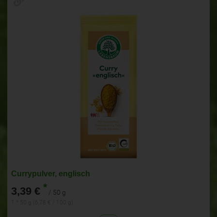
Currypulver, englisch
*
3,39 €
/ 50 g
1 * 50 g (6,78 € / 100 g)