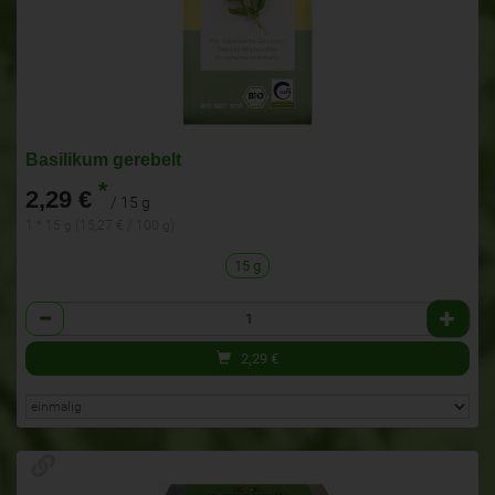
Basilikum gerebelt
*
2,29 €
/ 15 g
1 * 15 g (15,27 € / 100 g)
15 g
Anzahl
2,29
€