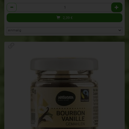
Anzahl
2,39
€