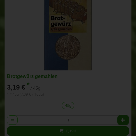
Brotgewürz gemahlen
*
3,19 €
/ 45g
1 * 45g (7,09 € / 100g)
45g
Anzahl
3,19
€