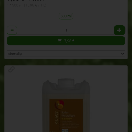
1 * 500 ml (15,96 € / 1 L)
500 ml
Anzahl
7,98
€