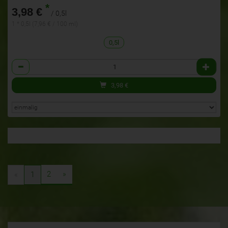
*
3,98 €
/ 0,5l
1 * 0,5l (7,96 € / 100 ml)
0,5l
Anzahl
3,98
€
2
»
«
1