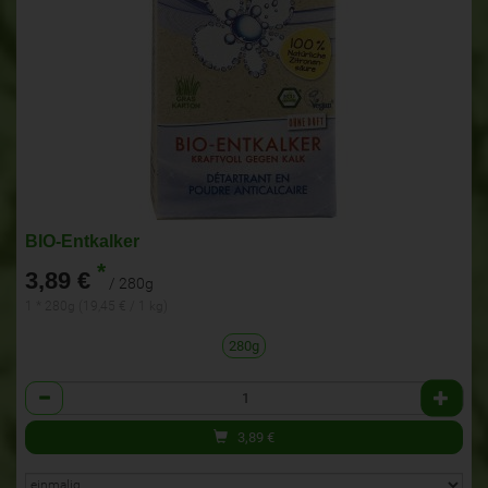
BIO-Entkalker
*
3,89 €
/ 280g
1 * 280g (19,45 € / 1 kg)
280g
Anzahl
3,89
€