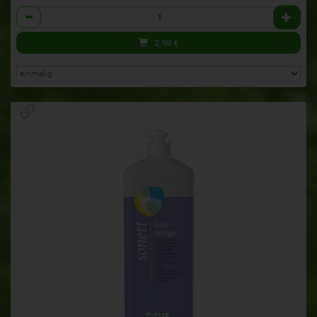
Anzahl
2,98
€