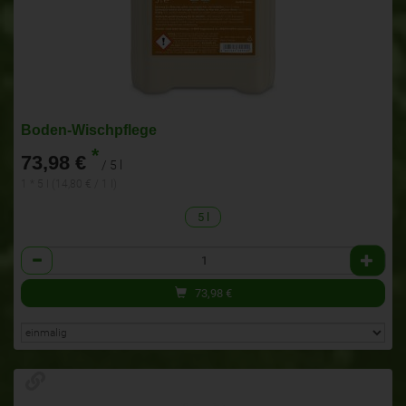
Boden-Wischpflege
*
73,98 €
/ 5 l
1 * 5 l (14,80 € / 1 l)
5 l
Anzahl
73,98
€