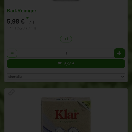
Bad-Reiniger
*
5,98 €
/ 1 l
1 * 1 l (5,98 € / 1 l)
1 l
Anzahl
5,98
€