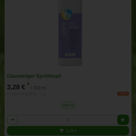
Glasreiniger Sprühkopf
*
3,28 €
/ 500 ml
1 * 500 ml (6,56 € / 1 L)
Staffel
500 ml
Anzahl
3,28
€