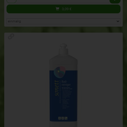
3,09
€