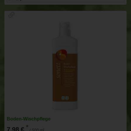
Boden-Wischpflege
*
7,98 €
/ 500 ml