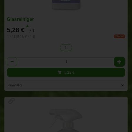
Glasreiniger
*
5,28 €
/ 1l
1 * 1l (5,28 € / 1 l)
Staffel
1l
Anzahl
5,28
€