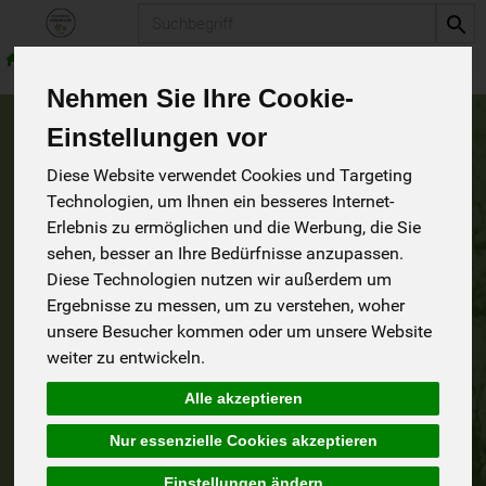
Produkt
Vegan
Veggie-Spezialitäten
Nehmen Sie Ihre Cookie-
Einstellungen vor
Veggie-Spezialitäten
Diese Website verwendet Cookies und Targeting
Technologien, um Ihnen ein besseres Internet-
1 von 1241
Erlebnis zu ermöglichen und die Werbung, die Sie
sehen, besser an Ihre Bedürfnisse anzupassen.
Diese Technologien nutzen wir außerdem um
9
Ergebnisse zu messen, um zu verstehen, woher
unsere Besucher kommen oder um unsere Website
weiter zu entwickeln.
Hersteller
Allergene
Alle akzeptieren
Nur essenzielle Cookies akzeptieren
Einstellungen ändern