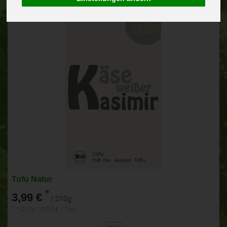
Tofu Natur
*
3,99 €
/ 210g
1 * 210g (19,00 € / 1kg)