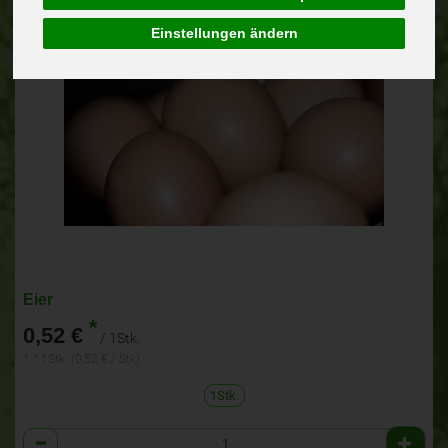
Einstellungen ändern
Eier
*
0,52 €
/ 1Stk.
1 * 1Stk. (0,52 € / Stk)
1Stk.
Anzahl