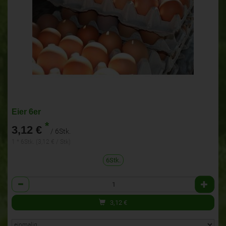
Eier 6er
*
3,12 €
/ 6Stk.
1 * 6Stk. (3,12 € / Stk)
6Stk.
Anzahl
3,12
€