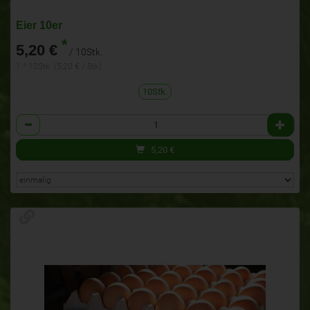
Eier 10er
*
5,20 €
/ 10Stk.
1 * 10Stk. (5,20 € / Stk)
10Stk.
Anzahl
5,20
€