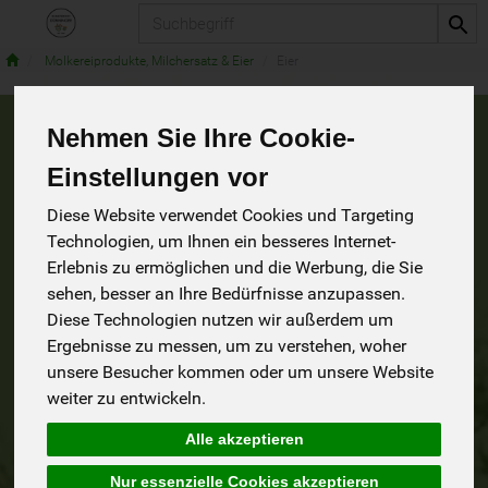
Produkt
Molkereiprodukte, Milchersatz & Eier
Eier
Nehmen Sie Ihre Cookie-
Eier
3 von 1242
Einstellungen vor
Diese Website verwendet Cookies und Targeting
9
Technologien, um Ihnen ein besseres Internet-
Erlebnis zu ermöglichen und die Werbung, die Sie
sehen, besser an Ihre Bedürfnisse anzupassen.
Diese Technologien nutzen wir außerdem um
Hersteller
Allergene
Ergebnisse zu messen, um zu verstehen, woher
unsere Besucher kommen oder um unsere Website
weiter zu entwickeln.
Alle akzeptieren
Nur essenzielle Cookies akzeptieren