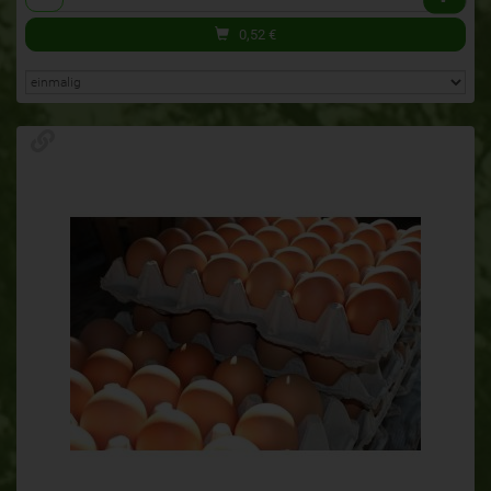
0,52
€